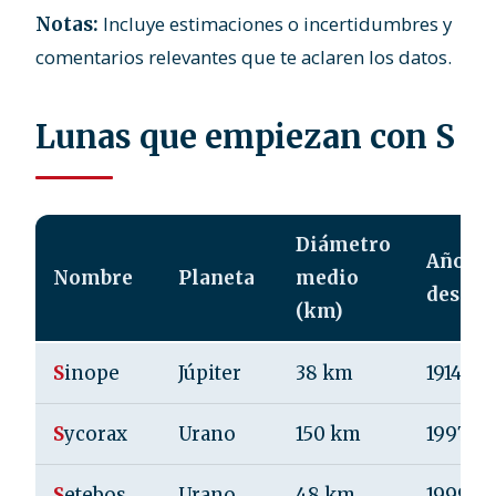
Incluye estimaciones o incertidumbres y
Notas:
comentarios relevantes que te aclaren los datos.
Lunas que empiezan con S
Diámetro
Año de
Nombre
Planeta
medio
descub
(km)
S
inope
Júpiter
38 km
1914
S
ycorax
Urano
150 km
1997
S
etebos
Urano
48 km
1999