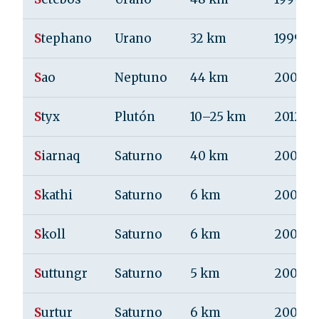
S
tephano
Urano
32 km
1999
S
ao
Neptuno
44 km
2002
S
tyx
Plutón
10–25 km
2012
S
iarnaq
Saturno
40 km
2000
S
kathi
Saturno
6 km
2000
S
koll
Saturno
6 km
2006
S
uttungr
Saturno
5 km
2000
S
urtur
Saturno
6 km
2006