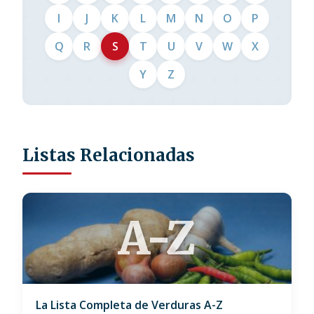
I
J
K
L
M
N
O
P
Q
R
S
T
U
V
W
X
Y
Z
Listas Relacionadas
A-Z
La Lista Completa de Verduras A-Z