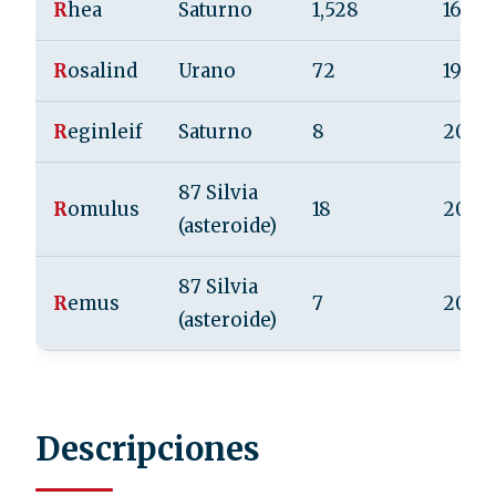
R
hea
Saturno
1,528
1672
R
osalind
Urano
72
1986
R
eginleif
Saturno
8
2004
87 Silvia
R
omulus
18
2001
(asteroide)
87 Silvia
R
emus
7
2004
(asteroide)
Descripciones