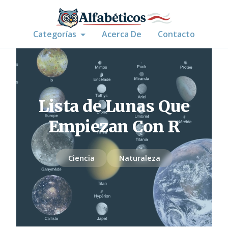
Categorías
Acerca De
Contacto
Lista de Lunas Que
Empiezan Con R
Ciencia
Naturaleza