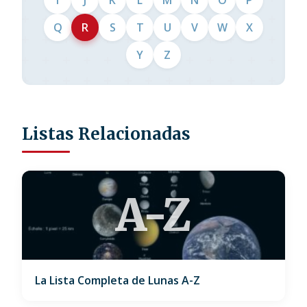
I
J
K
L
M
N
O
P
Q
R
S
T
U
V
W
X
Y
Z
Listas Relacionadas
A-Z
La Lista Completa de Lunas A-Z