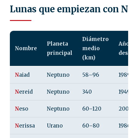
Lunas que empiezan con N
Diámetro
Planeta
Año de
Nombre
medio
principal
descub
(km)
N
aiad
Neptuno
58–96
1989
N
ereid
Neptuno
340
1949
N
eso
Neptuno
60–120
2002
N
erissa
Urano
60–80
1986