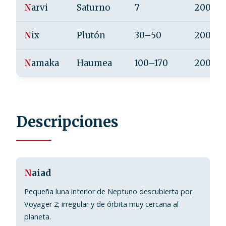
N
arvi
Saturno
7
2003
N
ix
Plutón
30–50
2005
N
amaka
Haumea
100–170
2005
Descripciones
N
aiad
Pequeña luna interior de Neptuno descubierta por
Voyager 2; irregular y de órbita muy cercana al
planeta.