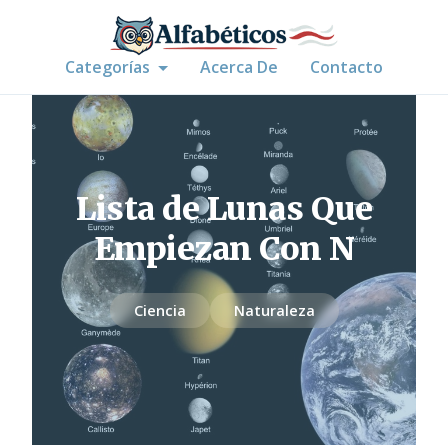
Categorías
Acerca De
Contacto
Lista de Lunas Que
Empiezan Con N
Ciencia
Naturaleza