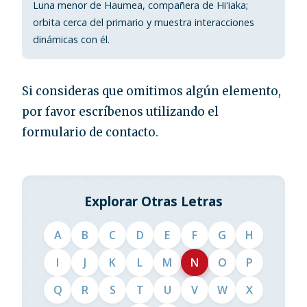
Luna menor de Haumea, compañera de Hiʻiaka;
orbita cerca del primario y muestra interacciones
dinámicas con él.
Si consideras que omitimos algún elemento,
por favor escríbenos utilizando el
formulario de contacto.
Explorar Otras Letras
A
B
C
D
E
F
G
H
I
J
K
L
M
N
O
P
Q
R
S
T
U
V
W
X