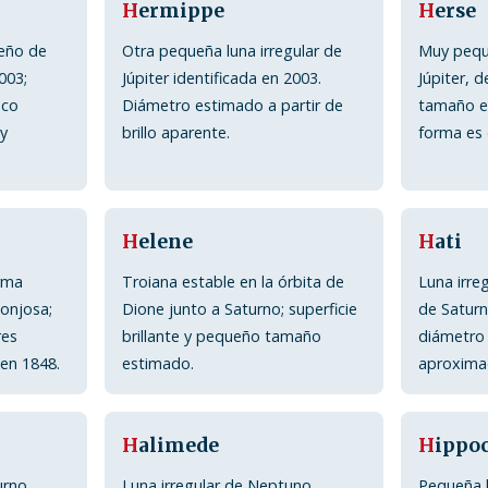
H
ermippe
H
erse
ueño de
Otra pequeña luna irregular de
Muy peque
003;
Júpiter identificada en 2003.
Júpiter, 
oco
Diámetro estimado a partir de
tamaño es
 y
brillo aparente.
forma es
H
elene
H
ati
rma
Troiana estable en la órbita de
Luna irre
ponjosa;
Dione junto a Saturno; superficie
de Saturn
res
brillante y pequeño tamaño
diámetro
en 1848.
estimado.
aproxima
H
alimede
H
ippo
urno
Luna irregular de Neptuno,
Pequeña l