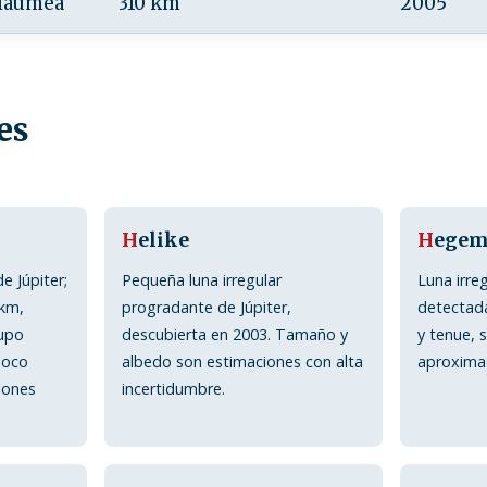
Haumea
310 km
2005
es
H
elike
H
egem
e Júpiter;
Pequeña luna irregular
Luna irreg
 km,
progradante de Júpiter,
detectad
rupo
descubierta en 2003. Tamaño y
y tenue, 
poco
albedo son estimaciones con alta
aproximad
iones
incertidumbre.