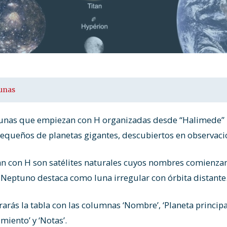
unas
unas que empiezan con H organizadas desde “Halimede” h
pequeños de planetas gigantes, descubiertos en observac
n con H son satélites naturales cuyos nombres comienzan 
Neptuno destaca como luna irregular con órbita distante
arás la tabla con las columnas ‘Nombre’, ‘Planeta princip
miento’ y ‘Notas’.