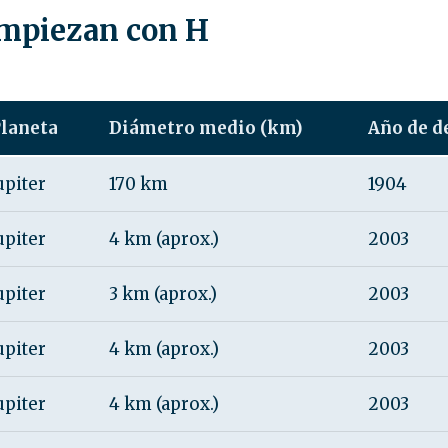
empiezan con H
laneta
Diámetro medio (km)
Año de d
upiter
170 km
1904
upiter
4 km (aprox.)
2003
upiter
3 km (aprox.)
2003
upiter
4 km (aprox.)
2003
upiter
4 km (aprox.)
2003