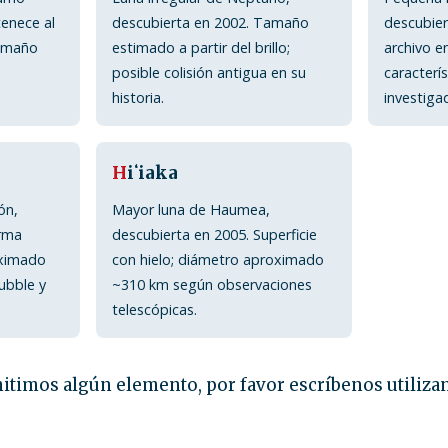
enece al
descubierta en 2002. Tamaño
descubie
tamaño
estimado a partir del brillo;
archivo e
posible colisión antigua en su
caracterí
historia.
investiga
H
iʻiaka
ón,
Mayor luna de Haumea,
orma
descubierta en 2005. Superficie
oximado
con hielo; diámetro aproximado
ubble y
~310 km según observaciones
telescópicas.
itimos algún elemento, por favor escríbenos utiliza