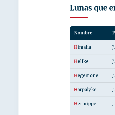
Lunas que 
Nombre
P
H
imalia
J
H
elike
J
H
egemone
J
H
arpalyke
J
H
ermippe
J