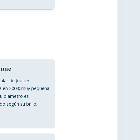
one
ular de Júpiter
a en 2003; muy pequeña
su diámetro es
o según su brillo.