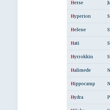
H
erse
J
H
yperion
S
H
elene
S
H
ati
S
H
yrrokkin
S
H
alimede
N
H
ippocamp
N
H
ydra
P