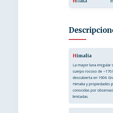
H
iʻiaka
Descripcion
H
imalia
La mayor luna irregular d
cuerpo rocoso de ~170
descubierta en 1904. G
Himalia y propiedades 
conocidas por observac
limitadas.