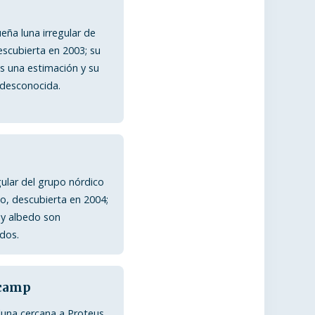
ña luna irregular de
descubierta en 2003; su
 una estimación y su
 desconocida.
gular del grupo nórdico
o, descubierta en 2004;
 y albedo son
dos.
camp
una cercana a Proteus