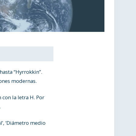
asta “Hyrrokkin”.
iones modernas.
con la letra H. Por
.
al’, ‘Diámetro medio