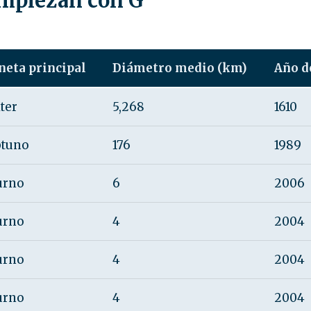
mpiezan con G
neta principal
Diámetro medio (km)
Año d
iter
5,268
1610
tuno
176
1989
urno
6
2006
urno
4
2004
urno
4
2004
urno
4
2004