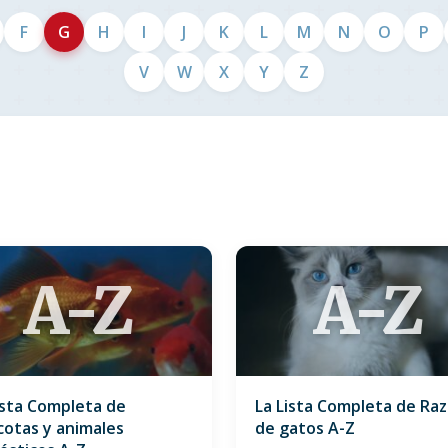
F
G
H
I
J
K
L
M
N
O
P
V
W
X
Y
Z
A-Z
A-Z
ista Completa de
La Lista Completa de Ra
otas y animales
de gatos A-Z