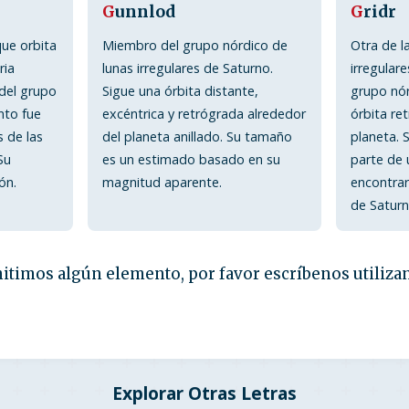
G
unnlod
G
ridr
que orbita
Miembro del grupo nórdico de
Otra de l
ria
lunas irregulares de Saturno.
irregular
del grupo
Sigue una órbita distante,
grupo nó
nto fue
excéntrica y retrógrada alrededor
órbita re
 de las
del planeta anillado. Su tamaño
planeta. 
Su
es un estimado basado en su
parte de
ón.
magnitud aparente.
encontrar
de Saturn
itimos algún elemento, por favor escríbenos utiliza
Explorar Otras Letras