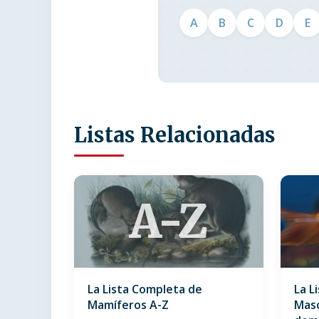
A
B
C
D
E
Listas Relacionadas
A-Z
La Lista Completa de
La L
Mamíferos A-Z
Masc