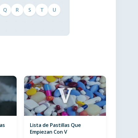
Q
R
S
T
U
V
zas
Lista de Pastillas Que
Empiezan Con V