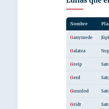
Lunas que e
Nombre
Pla
G
anymede
Júp
G
alatea
Nep
G
reip
Sat
G
erd
Sat
G
unnlod
Sat
G
ridr
Sat