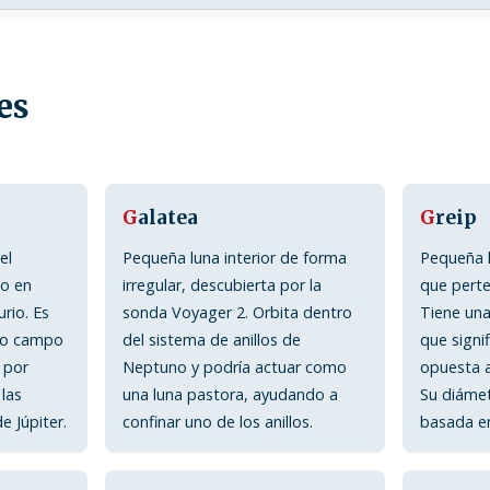
es
G
alatea
G
reip
el
Pequeña luna interior de forma
Pequeña l
do en
irregular, descubierta por la
que perte
rio. Es
sonda Voyager 2. Orbita dentro
Tiene una
pio campo
del sistema de anillos de
que signif
 por
Neptuno y podría actuar como
opuesta a
 las
una luna pastora, ayudando a
Su diámet
e Júpiter.
confinar uno de los anillos.
basada en 