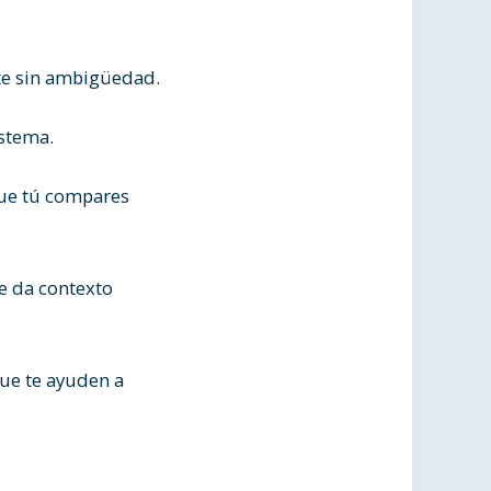
lite sin ambigüedad.
istema.
ue tú compares
te da contexto
que te ayuden a