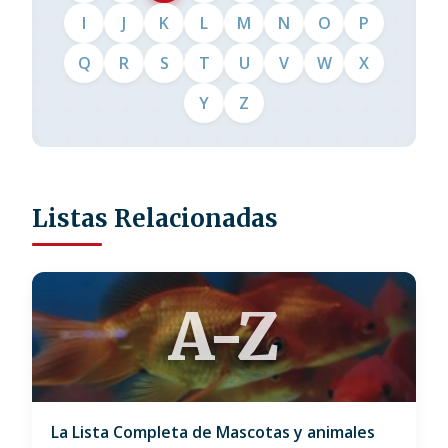
I
J
K
L
M
N
O
P
Q
R
S
T
U
V
W
X
Y
Z
Listas Relacionadas
A-Z
La Lista Completa de Mascotas y animales