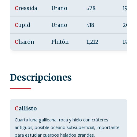
C
ressida
Urano
≈78
1986
C
upid
Urano
≈18
2003
C
haron
Plutón
1,212
1978
Descripciones
C
allisto
Cuarta luna galileana, roca y hielo con cráteres
antiguos; posible océano subsuperficial, importante
para estudiar cuerpos helados grandes.