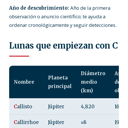
Año de la primera
Año de descubrimiento:
observación o anuncio científico; te ayuda a
ordenar cronológicamente y seguir detecciones.
Lunas que empiezan con C
Diámetro
Año 
Planeta
Nombre
medio
desc
principal
(km)
obse
C
allisto
Júpiter
4,820
1610
C
allirrhoe
Júpiter
≈8
1999