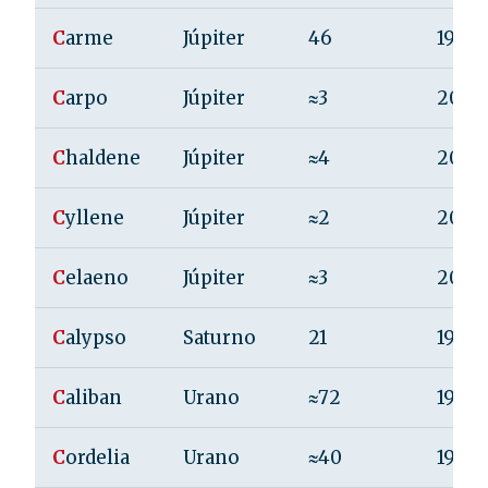
C
arme
Júpiter
46
1938
C
arpo
Júpiter
≈3
2003
C
haldene
Júpiter
≈4
2000
C
yllene
Júpiter
≈2
2003
C
elaeno
Júpiter
≈3
2000
C
alypso
Saturno
21
1980
C
aliban
Urano
≈72
1997
C
ordelia
Urano
≈40
1986