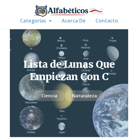
Categorías
Acerca De
Contacto
Lista de Lunas Que
Empiezan Con C
Ciencia
Naturaleza