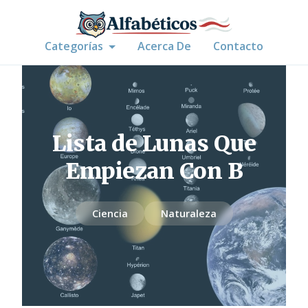
Categorías
Acerca De
Contacto
Lista de Lunas Que
Empiezan Con B
Ciencia
Naturaleza