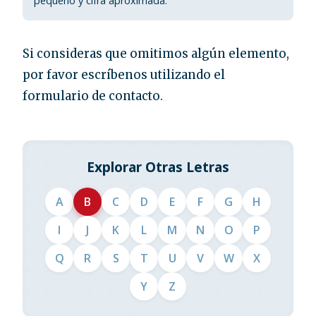
pequeño y cifra aproximada.
Si consideras que omitimos algún elemento,
por favor escríbenos utilizando el
formulario de contacto.
Explorar Otras Letras
A
B
C
D
E
F
G
H
I
J
K
L
M
N
O
P
Q
R
S
T
U
V
W
X
Y
Z