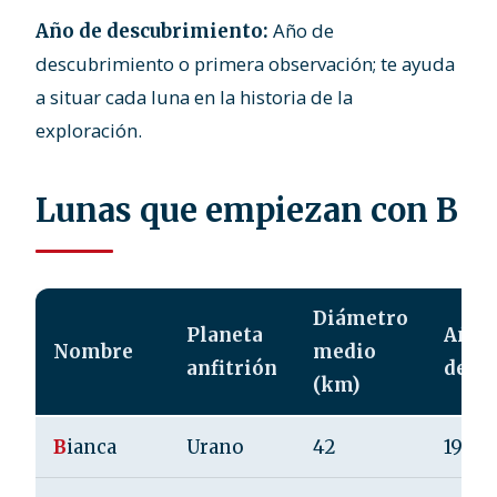
Año de
Año de descubrimiento:
descubrimiento o primera observación; te ayuda
a situar cada luna en la historia de la
exploración.
Lunas que empiezan con B
Diámetro
Planeta
Año 
Nombre
medio
anfitrión
desc
(km)
B
ianca
Urano
42
1986