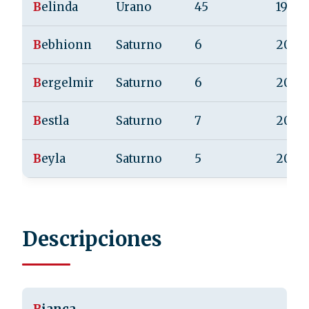
B
elinda
Urano
45
1986
B
ebhionn
Saturno
6
2004
B
ergelmir
Saturno
6
2004
B
estla
Saturno
7
2004
B
eyla
Saturno
5
2004
Descripciones