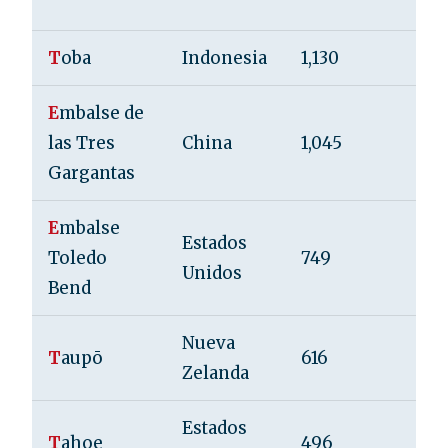
T
oba
Indonesia
1,130
50
E
mbalse de
las Tres
China
1,045
18
Gargantas
E
mbalse
Estados
Toledo
749
34
Unidos
Bend
Nueva
T
aupō
616
18
Zelanda
Estados
T
ahoe
496
50