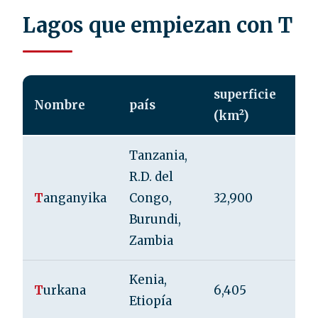
Lagos que empiezan con T
superficie
pr
Nombre
país
(km²)
má
Tanzania,
R.D. del
T
anganyika
Congo,
32,900
1,4
Burundi,
Zambia
Kenia,
T
urkana
6,405
10
Etiopía