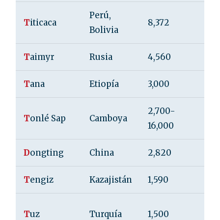
Perú,
T
iticaca
8,372
28
Bolivia
T
aimyr
Rusia
4,560
26
T
ana
Etiopía
3,000
15
2,700-
T
onlé Sap
Camboya
9
16,000
D
ongting
China
2,820
31
T
engiz
Kazajistán
1,590
7
T
uz
Turquía
1,500
2