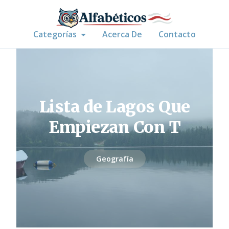
Categorías
Acerca De
Contacto
Lista de Lagos Que
Empiezan Con T
Geografía