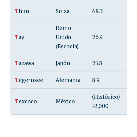
T
hun
Suiza
48.3
21
Reino
T
ay
Unido
26.4
15
(Escocia)
T
azawa
Japón
25.8
42
T
egernsee
Alemania
8.9
73
(Histórico)
T
excoco
México
N/
~2,000