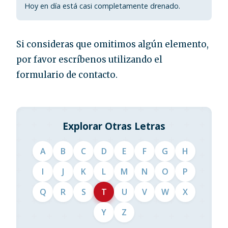
Hoy en día está casi completamente drenado.
Si consideras que omitimos algún elemento,
por favor escríbenos utilizando el
formulario de contacto.
Explorar Otras Letras
A
B
C
D
E
F
G
H
I
J
K
L
M
N
O
P
Q
R
S
T
U
V
W
X
Y
Z