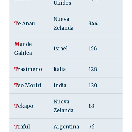
Unidos
Nueva
T
e Anau
344
41
Zelanda
M
ar de
Israel
166
43
Galilea
T
rasimeno
Italia
128
6
T
so Moriri
India
120
10
Nueva
T
ekapo
83
12
Zelanda
T
raful
Argentina
76
30