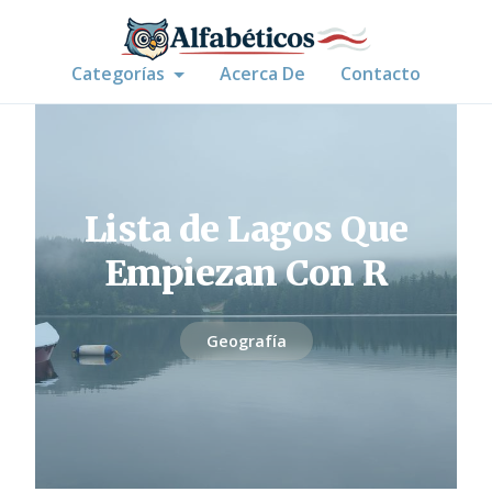
Categorías
Acerca De
Contacto
Lista de Lagos Que
Empiezan Con R
Geografía