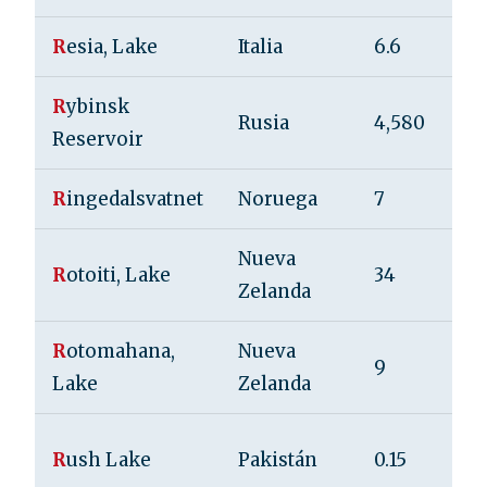
R
esia, Lake
Italia
6.6
R
ybinsk
Rusia
4,580
Reservoir
R
ingedalsvatnet
Noruega
7
Nueva
R
otoiti, Lake
34
Zelanda
R
otomahana,
Nueva
9
Lake
Zelanda
R
ush Lake
Pakistán
0.15