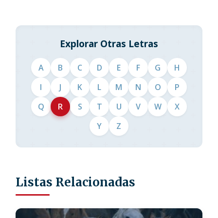
Explorar Otras Letras
A
B
C
D
E
F
G
H
I
J
K
L
M
N
O
P
Q
R
S
T
U
V
W
X
Y
Z
Listas Relacionadas