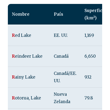
Superficie
Nombre
País
(km²)
R
ed Lake
EE. UU.
1,169
R
eindeer Lake
Canadá
6,650
Canadá/EE.
R
ainy Lake
932
UU.
Nueva
R
otorua, Lake
79.8
Zelanda