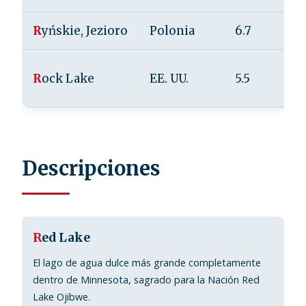
R
yńskie, Jezioro
Polonia
6.7
R
ock Lake
EE. UU.
5.5
Descripciones
R
ed Lake
El lago de agua dulce más grande completamente
dentro de Minnesota, sagrado para la Nación Red
Lake Ojibwe.