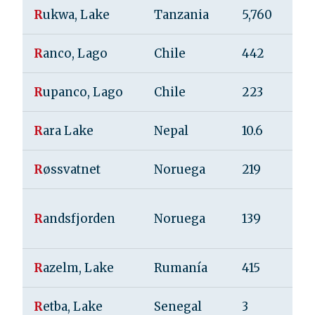
R
ukwa, Lake
Tanzania
5,760
R
anco, Lago
Chile
442
R
upanco, Lago
Chile
223
R
ara Lake
Nepal
10.6
R
øssvatnet
Noruega
219
R
andsfjorden
Noruega
139
R
azelm, Lake
Rumanía
415
R
etba, Lake
Senegal
3