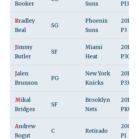
Booker
Suns
P13
B
radley
Phoenix
2012, R
SG
Beal
Suns
P3
J
immy
Miami
2011, R
SF
Butler
Heat
P30
J
alen
New York
2018, 
PG
Brunson
Knicks
P33
M
ikal
Brooklyn
2018, R
SF
Bridges
Nets
P10
A
ndrew
2005, 
C
Retirado
Bogut
P1