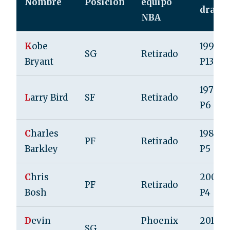
Nombre
Posición
equipo
draft
NBA
K
obe
1996, R
SG
Retirado
Bryant
P13
1978, R
L
arry Bird
SF
Retirado
P6
C
harles
1984, R
PF
Retirado
Barkley
P5
C
hris
2003, R
PF
Retirado
Bosh
P4
D
evin
Phoenix
2015, R
SG