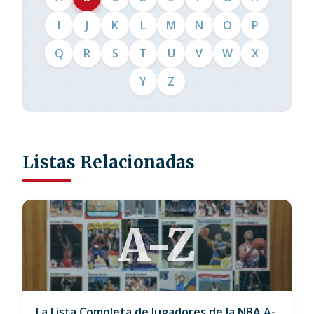
I
J
K
L
M
N
O
P
Q
R
S
T
U
V
W
X
Y
Z
Listas Relacionadas
A-Z
La Lista Completa de Jugadores de la NBA A-