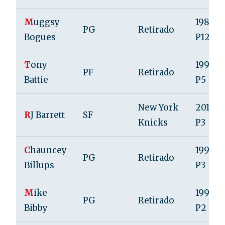
M
uggsy
1987, R
PG
Retirado
Bogues
P12
T
ony
1997, R
PF
Retirado
Battie
P5
New York
2019, R
R
J Barrett
SF
Knicks
P3
C
hauncey
1997, R
PG
Retirado
Billups
P3
M
ike
1998, R
PG
Retirado
Bibby
P2