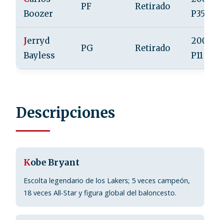
PF
Retirado
Boozer
P35
J
erryd
2008, 
PG
Retirado
Bayless
P11
Descripciones
K
obe Bryant
Escolta legendario de los Lakers; 5 veces campeón,
18 veces All-Star y figura global del baloncesto.