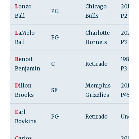
L
onzo
Chicago
2017, R
PG
Ball
Bulls
P2
L
aMelo
Charlotte
2020, 
PG
Ball
Hornets
P3
B
enoit
1985, R
C
Retirado
Benjamin
P3
D
illon
Memphis
2017, R
SF
Brooks
Grizzlies
P45
E
arl
PG
Retirado
Undraf
Boykins
C
arlos
2002, 