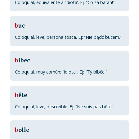
Coloquial, equivalente a ‘idiota’. Ej: “Co za baran!”
b
uc
Coloquial, leve; persona tosca. Ej: “Nie bądź bucem.”
b
lbec
Coloquial, muy común; “idiota”. Ej: “Ty blbče!”
b
ête
Coloquial, leve; descreíble. Ej: “Ne sois pas bête.”
b
ølle