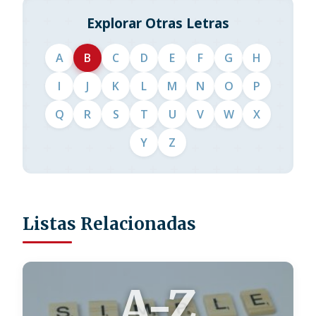
Explorar Otras Letras
A
B
C
D
E
F
G
H
I
J
K
L
M
N
O
P
Q
R
S
T
U
V
W
X
Y
Z
Listas Relacionadas
A-Z