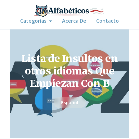
Categorías
Acerca De
Contacto
Lista de Insultos en
otros idiomas Que
Empiezan Con B
Español