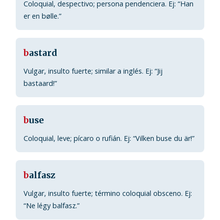
Coloquial, despectivo; persona pendenciera. Ej: “Han
er en bølle.”
b
astard
Vulgar, insulto fuerte; similar a inglés. Ej: “Jij
bastaard!”
b
use
Coloquial, leve; pícaro o rufián. Ej: “Vilken buse du är!”
b
alfasz
Vulgar, insulto fuerte; término coloquial obsceno. Ej:
“Ne légy balfasz.”