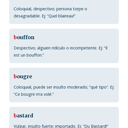
Coloquial, despectivo; persona torpe o
desagradable. Ej: “Quel blaireau!”
b
ouffon
Despectivo; alguien ridículo o incompetente. Ej: “Il
est un bouffon.”
b
ougre
Coloquial, puede ser insulto moderado; “qué tipo”. Ej:
“Ce bougre m’a volé.”
b
astard
Vulgar, insulto fuerte; importado. Ej: “Du Bastard!”