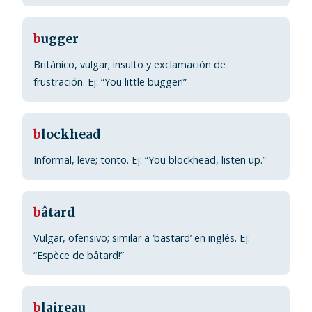
b
ugger
Británico, vulgar; insulto y exclamación de
frustración. Ej: “You little bugger!”
b
lockhead
Informal, leve; tonto. Ej: “You blockhead, listen up.”
b
âtard
Vulgar, ofensivo; similar a ‘bastard’ en inglés. Ej:
“Espèce de bâtard!”
b
laireau