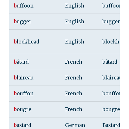
b
uffoon
English
buffoon
b
ugger
English
bugger
b
lockhead
English
blockhead
b
âtard
French
bâtard
b
laireau
French
blaireau
b
ouffon
French
bouffon
b
ougre
French
bougre
b
astard
German
Bastard