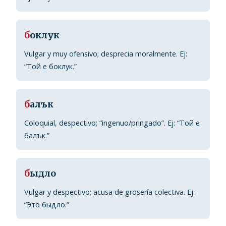
б
оклук
Vulgar y muy ofensivo; desprecia moralmente. Ej:
“Той е боклук.”
б
алък
Coloquial, despectivo; “ingenuo/pringado”. Ej: “Той е
балък.”
б
ыдло
Vulgar y despectivo; acusa de grosería colectiva. Ej:
“Это быдло.”