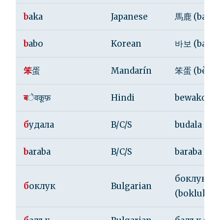
b
aka
Japanese
馬鹿 (baka)
b
abo
Korean
바보 (babo)
笨
蛋
Mandarín
笨蛋 (bènd
ब
ेवकूफ़
Hindi
bewakoof
б
удала
B/C/S
budala
b
araba
B/C/S
baraba
боклук
б
оклук
Bulgarian
(bokluk)