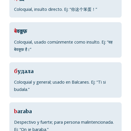
Coloquial, insulto directo. Ej: “你这个笨蛋！”
ब
ेवकूफ़
Coloquial, usado comúnmente como insulto. Ej: “वह
बेवकूफ़ है।”
б
удала
Coloquial y general; usado en Balcanes. Ej: “Ti si
budala.”
b
araba
Despectivo y fuerte; para persona malintencionada.
Ej: “On je baraba.”