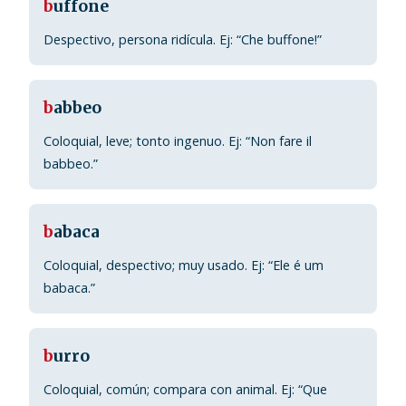
b
uffone
Despectivo, persona ridícula. Ej: “Che buffone!”
b
abbeo
Coloquial, leve; tonto ingenuo. Ej: “Non fare il
babbeo.”
b
abaca
Coloquial, despectivo; muy usado. Ej: “Ele é um
babaca.”
b
urro
Coloquial, común; compara con animal. Ej: “Que