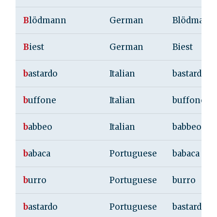
B
lödmann
German
Blödmann
B
iest
German
Biest
b
astardo
Italian
bastardo
b
uffone
Italian
buffone
b
abbeo
Italian
babbeo
b
abaca
Portuguese
babaca
b
urro
Portuguese
burro
b
astardo
Portuguese
bastardo