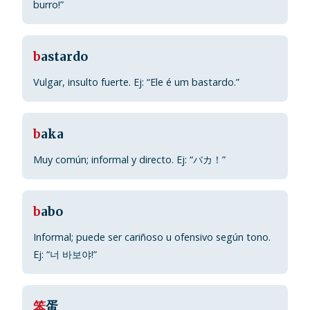
burro!”
b
astardo
Vulgar, insulto fuerte. Ej: “Ele é um bastardo.”
b
aka
Muy común; informal y directo. Ej: “バカ！”
b
abo
Informal; puede ser cariñoso u ofensivo según tono.
Ej: “너 바보야!”
笨
蛋