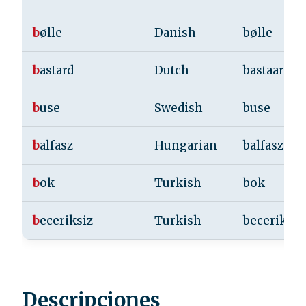
b
ølle
Danish
bølle
b
astard
Dutch
bastaard
b
use
Swedish
buse
b
alfasz
Hungarian
balfasz
b
ok
Turkish
bok
b
eceriksiz
Turkish
beceriksiz
Descripciones