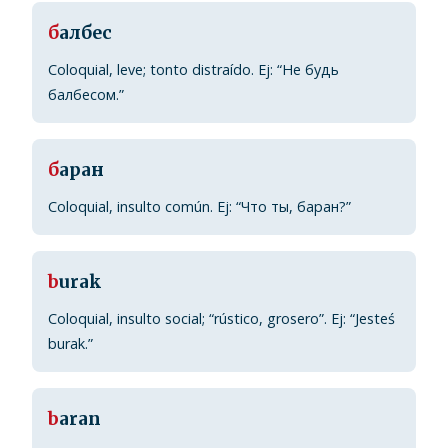
б
албес
Coloquial, leve; tonto distraído. Ej: “Не будь
балбесом.”
б
аран
Coloquial, insulto común. Ej: “Что ты, баран?”
b
urak
Coloquial, insulto social; “rústico, grosero”. Ej: “Jesteś
burak.”
b
aran