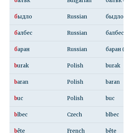
б
алък
Bulgarian
балък (bal
б
ыдло
Russian
быдло (by
б
албес
Russian
балбес (ba
б
аран
Russian
баран (bar
b
urak
Polish
burak
b
aran
Polish
baran
b
uc
Polish
buc
b
lbec
Czech
blbec
b
ête
French
bête