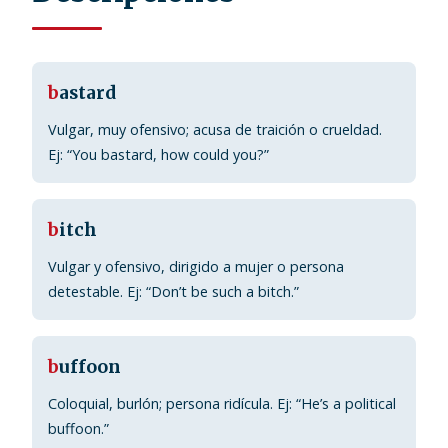
b
astard
Vulgar, muy ofensivo; acusa de traición o crueldad.
Ej: “You bastard, how could you?”
b
itch
Vulgar y ofensivo, dirigido a mujer o persona
detestable. Ej: “Don’t be such a bitch.”
b
uffoon
Coloquial, burlón; persona ridícula. Ej: “He’s a political
buffoon.”