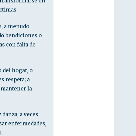
n transformarse en
ctimas.
s, a menudo
do bendiciones o
s con falta de
o del hogar, o
s respeta; a
 mantener la
 danza, a veces
usar enfermedades,
o.