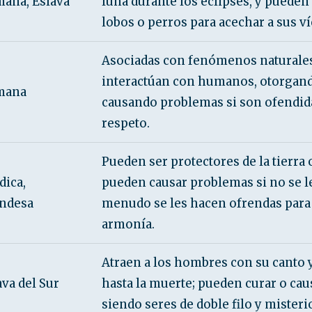
ana, Eslava
luna durante los eclipses, y puede
lobos o perros para acechar a sus ví
Asociadas con fenómenos naturale
interactúan con humanos, otorgan
mana
causando problemas si son ofendida
respeto.
Pueden ser protectores de la tierra 
dica,
pueden causar problemas si no se le
andesa
menudo se les hacen ofrendas para
armonía.
Atraen a los hombres con su canto y
ava del Sur
hasta la muerte; pueden curar o ca
siendo seres de doble filo y misteri