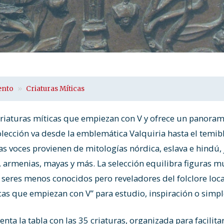
ento
Criaturas Míticas
 criaturas míticas que empiezan con V y ofrece un panoram
 colección va desde la emblemática Valquiria hasta el temi
s voces provienen de mitologías nórdica, eslava e hindú,
s, armenias, mayas y más. La selección equilibra figuras
seres menos conocidos pero reveladores del folclore local
cas que empiezan con V” para estudio, inspiración o simp
nta la tabla con las 35 criaturas, organizada para facilitar 