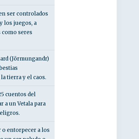
en ser controlados
y los juegos, a
s como seres
gard (Jörmungandr)
bestias
 tierra y el caos.
25 cuentos del
ar a un Vetala para
eligros.
 o entorpecer a los