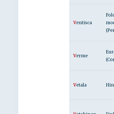
Fol
V
entisca
mo
(Pe
Eur
V
erme
(Co
V
etala
Hin