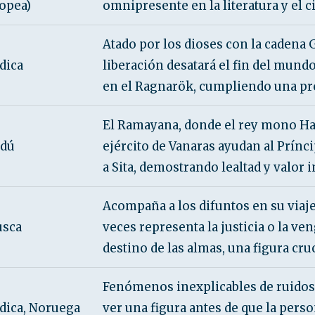
opea)
omnipresente en la literatura y el ci
Atado por los dioses con la cadena G
dica
liberación desatará el fin del mund
en el Ragnarök, cumpliendo una prof
El Ramayana, donde el rey mono H
dú
ejército de Vanaras ayudan al Prínc
a Sita, demostrando lealtad y valor 
Acompaña a los difuntos en su viaje 
usca
veces representa la justicia o la ve
destino de las almas, una figura cruc
Fenómenos inexplicables de ruidos,
dica, Noruega
ver una figura antes de que la pers