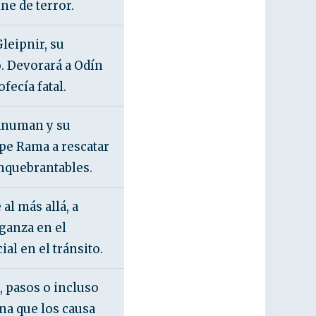
ne de terror.
leipnir, su
o. Devorará a Odín
ecía fatal.
anuman y su
ipe Rama a rescatar
inquebrantables.
al más allá, a
nganza en el
ial en el tránsito.
 pasos o incluso
ona que los causa