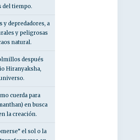
 del tiempo.
s y depredadores, a
rales y peligrosas
aos natural.
colmillos después
io Hiranyaksha,
 universo.
omo cuerda para
 manthan) en busca
en la creación.
merse” el sol o la