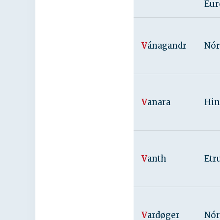
Eur
V
ánagandr
Nór
V
anara
Hin
V
anth
Etr
V
ardøger
Nór