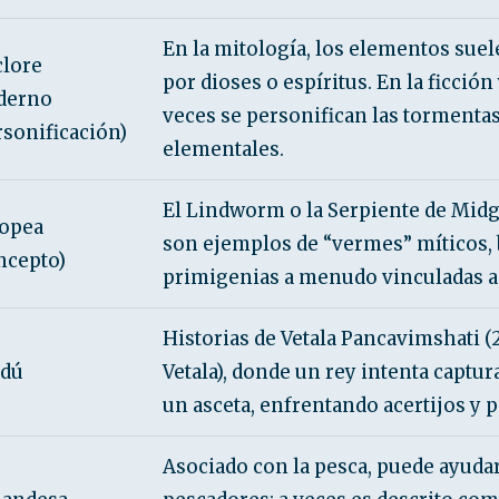
En la mitología, los elementos suel
clore
por dioses o espíritus. En la ficción 
derno
veces se personifican las tormenta
rsonificación)
elementales.
El Lindworm o la Serpiente de Mid
opea
son ejemplos de “vermes” míticos, 
ncepto)
primigenias a menudo vinculadas a la
Historias de Vetala Pancavimshati (
dú
Vetala), donde un rey intenta captur
un asceta, enfrentando acertijos y p
Asociado con la pesca, puede ayudar