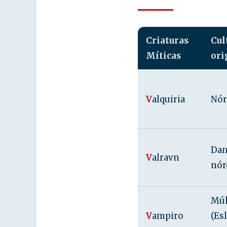
Criaturas
Cul
Míticas
ori
V
alquiria
Nór
Dan
V
alravn
nór
Múl
V
ampiro
(Es