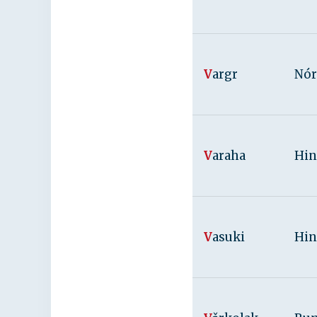
V
argr
Nór
V
araha
Hin
V
asuki
Hin