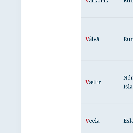
V
ǎrkolak
Rum
V
âlvă
Ru
Nór
V
ættir
Isl
V
eela
Esl