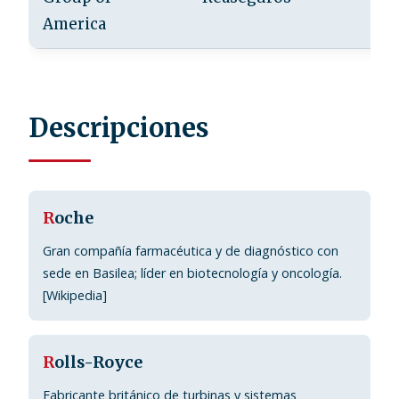
U
America
Descripciones
R
oche
Gran compañía farmacéutica y de diagnóstico con
sede en Basilea; líder en biotecnología y oncología.
[Wikipedia]
R
olls-Royce
Fabricante británico de turbinas y sistemas