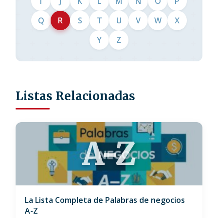
I
J
K
L
M
N
O
P
Q
R
S
T
U
V
W
X
Y
Z
Listas Relacionadas
A-Z
La Lista Completa de Palabras de negocios
A-Z