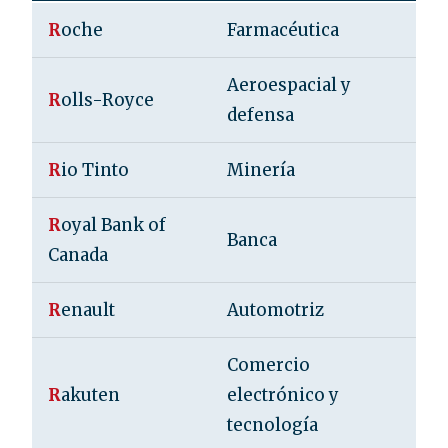
R
oche
Farmacéutica
S
Aeroespacial y
R
olls-Royce
R
defensa
R
io Tinto
Minería
R
R
oyal Bank of
Banca
C
Canada
R
enault
Automotriz
F
Comercio
R
akuten
electrónico y
J
tecnología