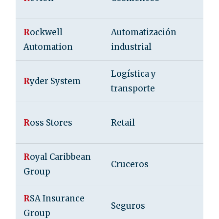
U
R
ockwell
Automatización
E
Automation
industrial
U
Logística y
E
R
yder System
transporte
U
E
R
oss Stores
Retail
U
R
oyal Caribbean
E
Cruceros
Group
U
R
SA Insurance
Seguros
R
Group