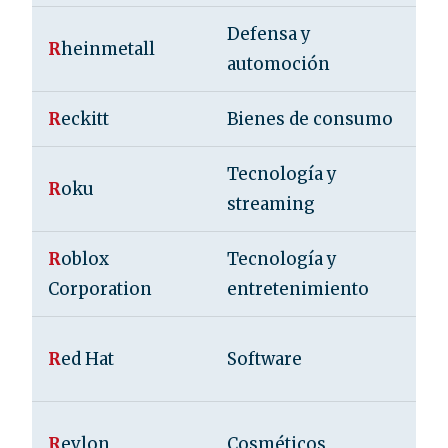
Defensa y
R
heinmetall
A
automoción
R
eckitt
Bienes de consumo
R
Tecnología y
E
R
oku
streaming
U
R
oblox
Tecnología y
E
Corporation
entretenimiento
U
E
R
ed Hat
Software
U
E
R
evlon
Cosméticos