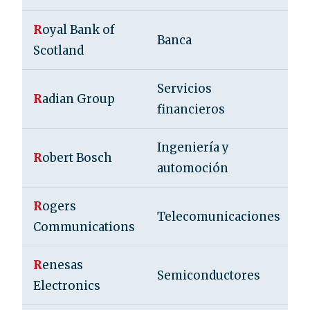
R
oyal Bank of
Banca
R
Scotland
Servicios
E
R
adian Group
financieros
U
Ingeniería y
R
obert Bosch
A
automoción
R
ogers
Telecomunicaciones
C
Communications
R
enesas
Semiconductores
J
Electronics