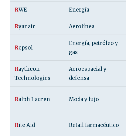
R
WE
Energía
A
R
yanair
Aerolínea
I
Energía, petróleo y
R
epsol
E
gas
R
aytheon
Aeroespacial y
E
Technologies
defensa
U
E
R
alph Lauren
Moda y lujo
U
E
R
ite Aid
Retail farmacéutico
U