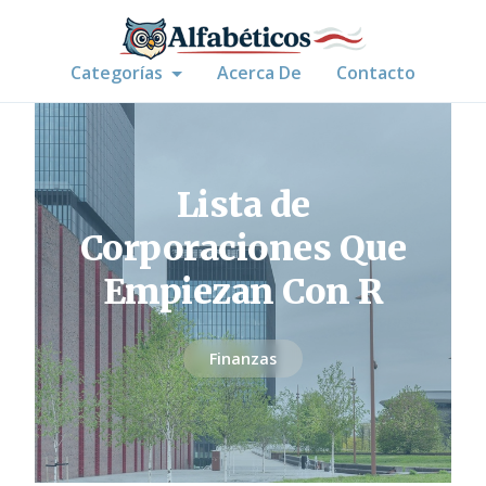
Categorías
Acerca De
Contacto
Lista de
Corporaciones Que
Empiezan Con R
Finanzas