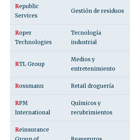
R
epublic
E
Gestión de residuos
Services
U
R
oper
Tecnología
E
Technologies
industrial
U
Medios y
R
TL Group
L
entretenimiento
R
ossmann
Retail droguería
A
R
PM
Químicos y
E
International
recubrimientos
U
R
einsurance
E
Group of
Reaseguros