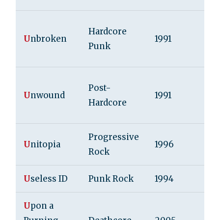
Hardcore
U
nbroken
1991
Punk
Post-
U
nwound
1991
Hardcore
Progressive
U
nitopia
1996
Rock
U
seless ID
Punk Rock
1994
U
pon a