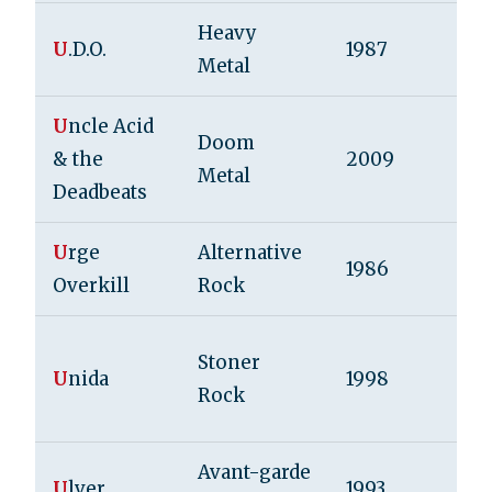
Heavy
U
.D.O.
1987
Metal
U
ncle Acid
Doom
& the
2009
Metal
Deadbeats
U
rge
Alternative
1986
Overkill
Rock
Stoner
U
nida
1998
Rock
Avant-garde
U
lver
1993