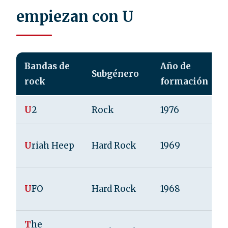
empiezan con U
Bandas de
Año de
Subgénero
rock
formación
U
2
Rock
1976
U
riah Heep
Hard Rock
1969
U
FO
Hard Rock
1968
T
he