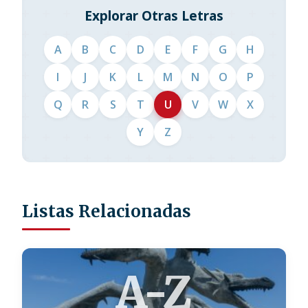
Explorar Otras Letras
A
B
C
D
E
F
G
H
I
J
K
L
M
N
O
P
Q
R
S
T
U
V
W
X
Y
Z
Listas Relacionadas
A-Z