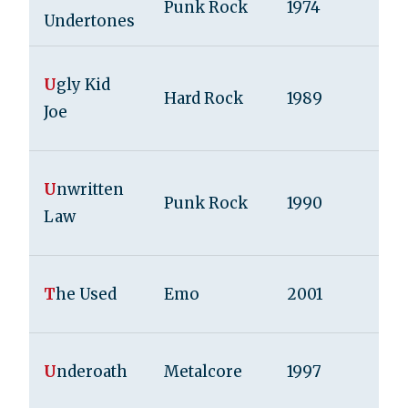
Punk Rock
1974
Undertones
U
gly Kid
Hard Rock
1989
Joe
U
nwritten
Punk Rock
1990
Law
T
he Used
Emo
2001
U
nderoath
Metalcore
1997