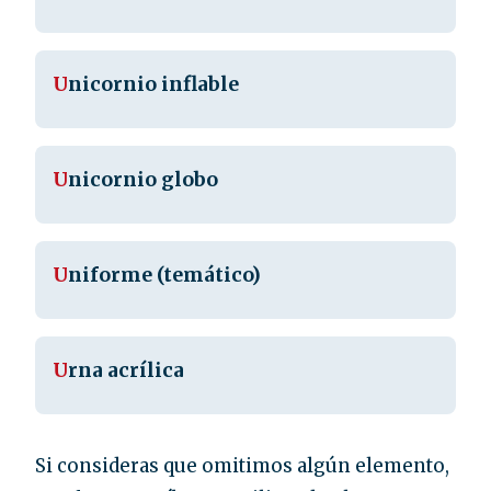
U
nicornio inflable
U
nicornio globo
U
niforme (temático)
U
rna acrílica
Si consideras que omitimos algún elemento,