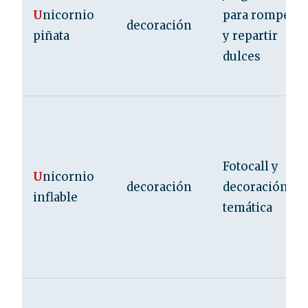
U
nicornio
para romper
decoración
piñata
y repartir
dulces
Fotocall y
U
nicornio
decoración
decoración
inflable
temática