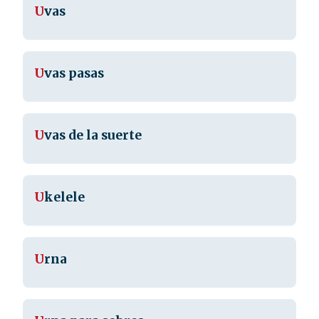
U
vas
U
vas pasas
U
vas de la suerte
U
kelele
U
rna