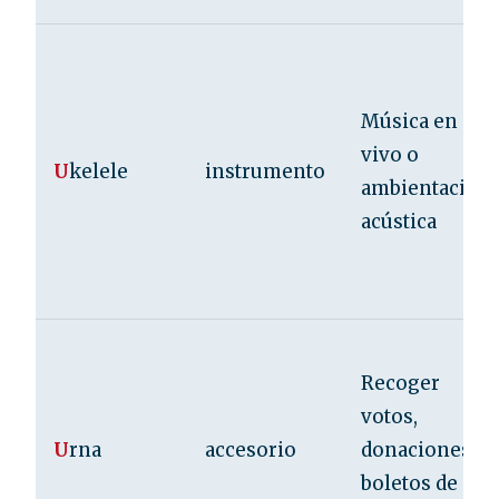
Música en
vivo o
U
kelele
instrumento
ambientación
acústica
Recoger
votos,
U
rna
accesorio
donaciones o
boletos de