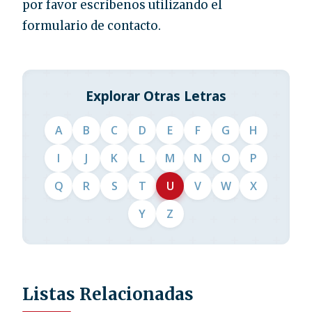
por favor escríbenos utilizando el
formulario de contacto.
Explorar Otras Letras
A
B
C
D
E
F
G
H
I
J
K
L
M
N
O
P
Q
R
S
T
U
V
W
X
Y
Z
Listas Relacionadas