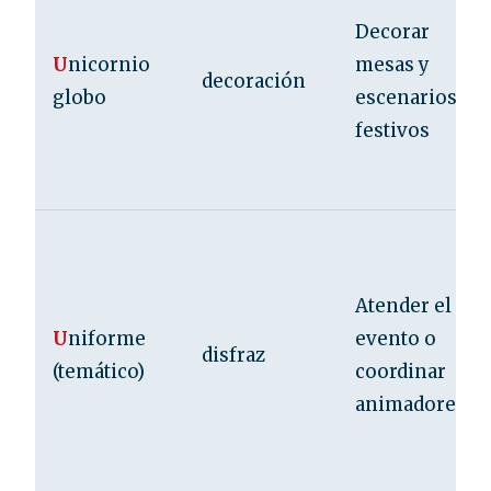
Decorar
U
nicornio
mesas y
decoración
globo
escenarios
festivos
Atender el
U
niforme
evento o
disfraz
(temático)
coordinar
animadores