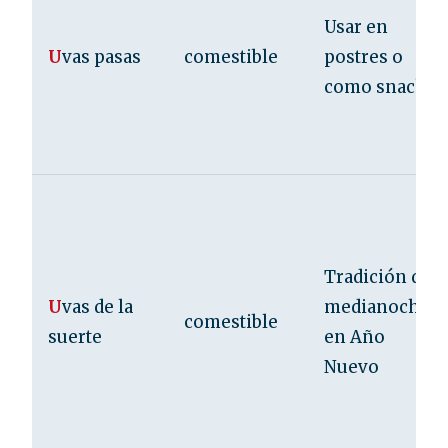
Usar en
U
vas pasas
comestible
postres o
como snack
Tradición de
U
vas de la
medianoche
comestible
suerte
en Año
Nuevo