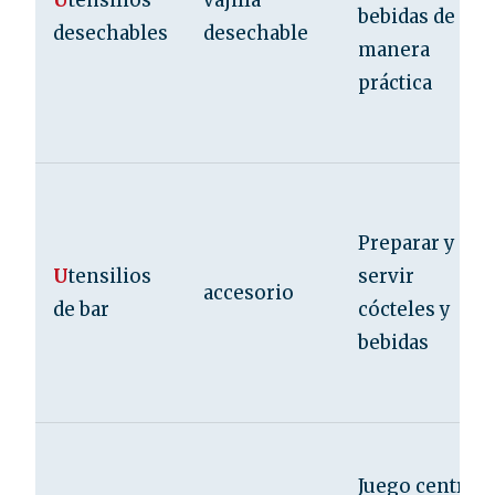
U
tensilios
vajilla
bebidas de
desechables
desechable
manera
práctica
Preparar y
U
tensilios
servir
accesorio
de bar
cócteles y
bebidas
Juego central