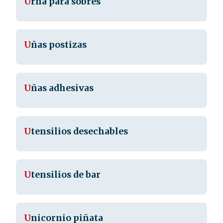
U
rna para sobres
U
ñas postizas
U
ñas adhesivas
U
tensilios desechables
U
tensilios de bar
U
nicornio piñata