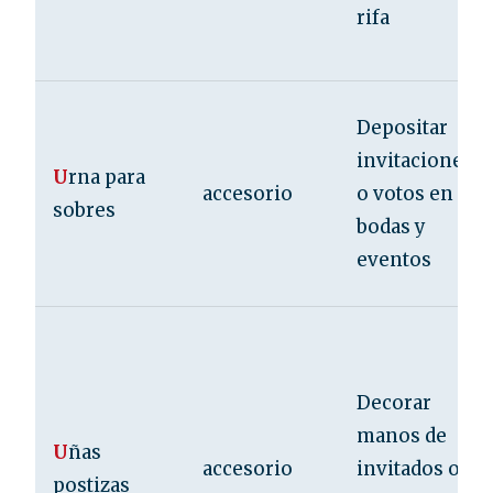
rifa
Depositar
invitaciones
U
rna para
accesorio
o votos en
sobres
bodas y
eventos
Decorar
manos de
U
ñas
accesorio
invitados o
postizas