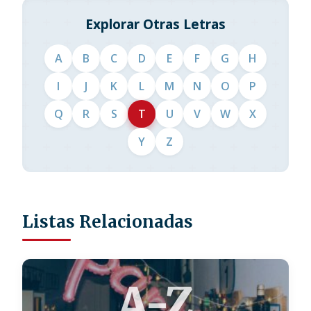
Explorar Otras Letras
A
B
C
D
E
F
G
H
I
J
K
L
M
N
O
P
Q
R
S
T
U
V
W
X
Y
Z
Listas Relacionadas
A-Z