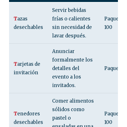
Servir bebidas
T
azas
frías o calientes
Paquete d
desechables
sin necesidad de
100
lavar después.
Anunciar
formalmente los
T
arjetas de
detalles del
Paquete d
invitación
evento a los
invitados.
Comer alimentos
sólidos como
T
enedores
Paquete d
pastel o
desechables
100
ensaladas en una