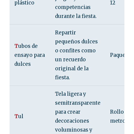
plástico
12
competencias
durante la fiesta.
Repartir
pequeños dulces
T
ubos de
o confites como
ensayo para
Paquete d
un recuerdo
dulces
original de la
fiesta.
Tela ligera y
semitransparente
para crear
Rollo de 
T
ul
decoraciones
metros
voluminosas y