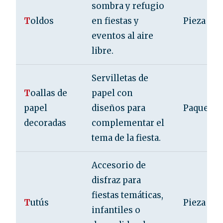
sombra y refugio
T
oldos
en fiestas y
Pieza
eventos al aire
libre.
Servilletas de
T
oallas de
papel con
papel
diseños para
Paquete d
decoradas
complementar el
tema de la fiesta.
Accesorio de
disfraz para
fiestas temáticas,
T
utús
Pieza
infantiles o