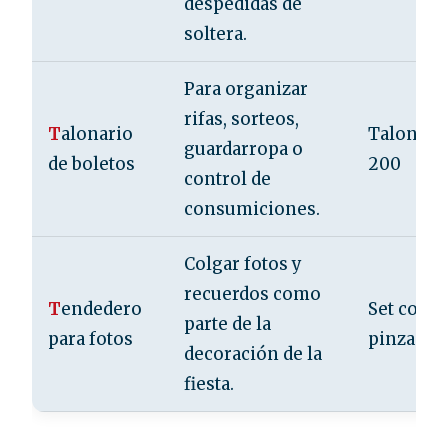
despedidas de
soltera.
Para organizar
rifas, sorteos,
T
alonario
Talonario
guardarropa o
de boletos
200
control de
consumiciones.
Colgar fotos y
recuerdos como
T
endedero
Set con c
parte de la
para fotos
pinzas
decoración de la
fiesta.