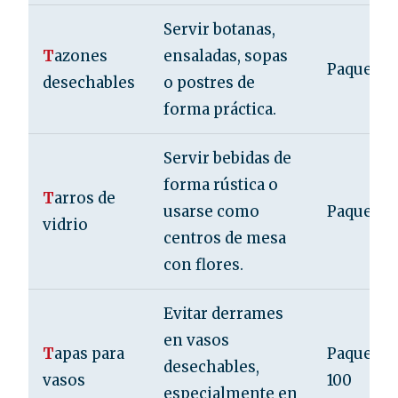
Servir botanas,
T
azones
ensaladas, sopas
Paquete d
desechables
o postres de
forma práctica.
Servir bebidas de
forma rústica o
T
arros de
usarse como
Paquete d
vidrio
centros de mesa
con flores.
Evitar derrames
en vasos
T
apas para
Paquete d
desechables,
vasos
100
especialmente en