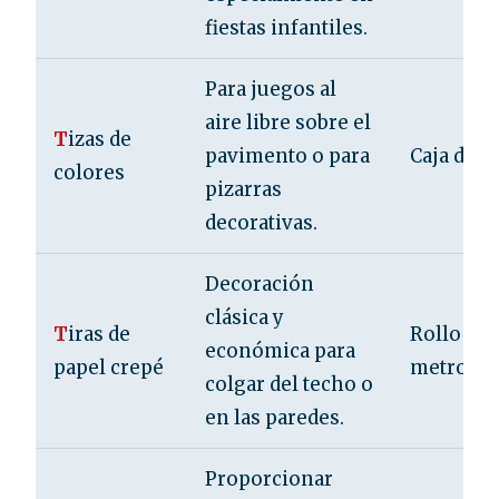
fiestas infantiles.
Para juegos al
aire libre sobre el
T
izas de
pavimento o para
Caja de 1
colores
pizarras
decorativas.
Decoración
clásica y
T
iras de
Rollo de 
económica para
papel crepé
metros
colgar del techo o
en las paredes.
Proporcionar