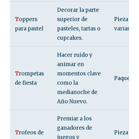
Decorar la parte
T
oppers
superior de
Pieza o s
para pastel
pasteles, tartas o
varias
cupcakes.
Hacer ruido y
animar en
T
rompetas
momentos clave
Paquete d
de fiesta
como la
medianoche de
Año Nuevo.
Premiar a los
ganadores de
T
rofeos de
Pieza o p
juegos y