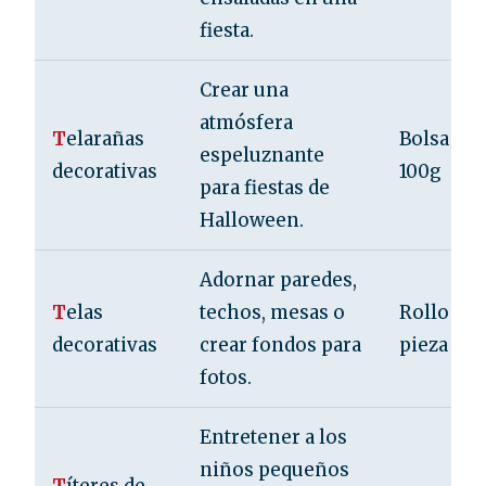
fiesta.
Crear una
atmósfera
T
elarañas
Bolsa de 
espeluznante
decorativas
100g
para fiestas de
Halloween.
Adornar paredes,
T
elas
techos, mesas o
Rollo por
decorativas
crear fondos para
pieza
fotos.
Entretener a los
niños pequeños