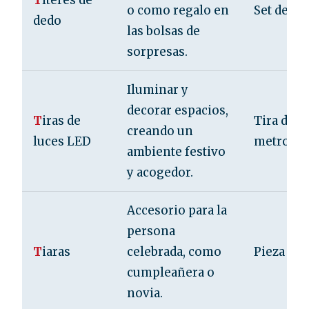
T
íteres de
o como regalo en
Set de 5 o
dedo
las bolsas de
sorpresas.
Iluminar y
decorar espacios,
T
iras de
Tira de 3,
creando un
luces LED
metros
ambiente festivo
y acogedor.
Accesorio para la
persona
T
iaras
celebrada, como
Pieza
cumpleañera o
novia.