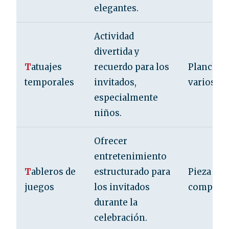
elegantes.
Actividad
divertida y
T
atuajes
recuerdo para los
Plancha 
temporales
invitados,
varios di
especialmente
niños.
Ofrecer
entretenimiento
T
ableros de
estructurado para
Pieza (ju
juegos
los invitados
completo
durante la
celebración.