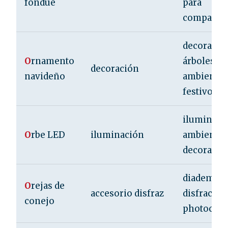
fondue
para
compartir
decorar
O
rnamento
árboles y
decoración
navideño
ambientes
festivos
iluminaci
O
rbe LED
iluminación
ambiental
decorativa
diadema p
O
rejas de
accesorio disfraz
disfraces 
conejo
photocall