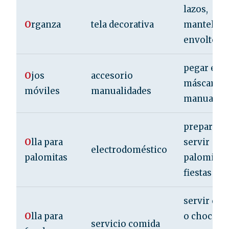
lazos,
O
rganza
tela decorativa
manteles 
envoltori
pegar en
O
jos
accesorio
máscaras 
móviles
manualidades
manualida
preparar y
O
lla para
servir
electrodoméstico
palomitas
palomitas
fiestas
servir que
O
lla para
o chocola
servicio comida