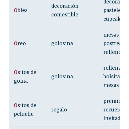
decorar
decoración
O
blea
pasteles y
comestible
cupcakes
mesas dul
O
reo
golosina
postres y
rellenos
rellenar
O
sitos de
golosina
bolsitas y
goma
mesas dul
premio o
O
sitos de
regalo
recuerdo 
peluche
invitados