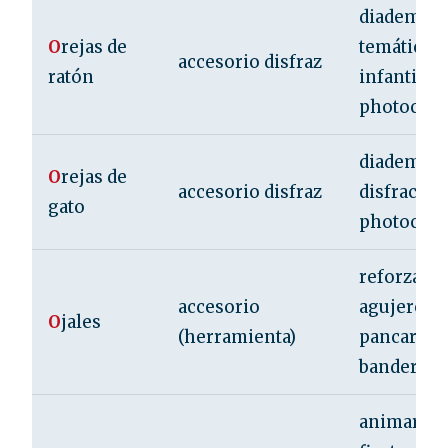
diadema
O
rejas de
temática
accesorio disfraz
ratón
infantil o
photocall
diadema p
O
rejas de
accesorio disfraz
disfraces 
gato
photocall
reforzar
accesorio
agujeros 
O
jales
(herramienta)
pancartas 
banderola
animar