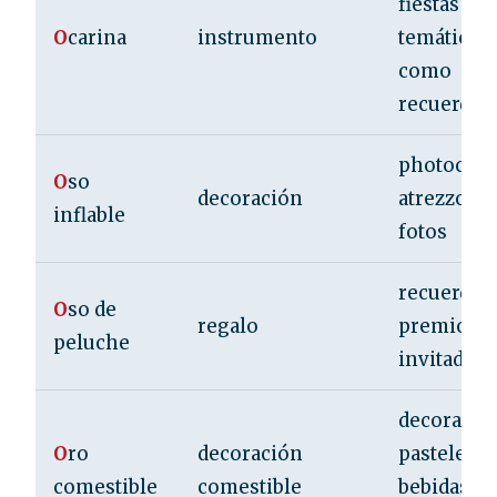
fiestas
O
carina
instrumento
temáticas 
como
recuerdo
photocall 
O
so
decoración
atrezzo pa
inflable
fotos
recuerdo 
O
so de
regalo
premio pa
peluche
invitados
decorar
O
ro
decoración
pasteles y
comestible
comestible
bebidas pa