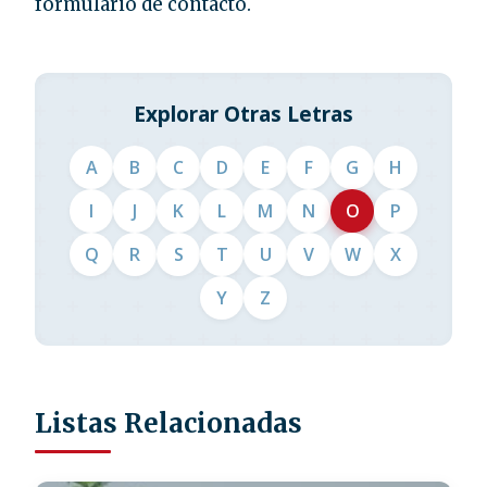
formulario de contacto.
Explorar Otras Letras
A
B
C
D
E
F
G
H
I
J
K
L
M
N
O
P
Q
R
S
T
U
V
W
X
Y
Z
Listas Relacionadas