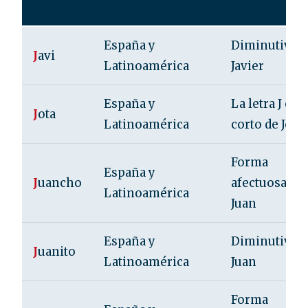
España y
Diminutivo 
J
avi
Latinoamérica
Javier
España y
La letra J o
J
ota
Latinoamérica
corto de José
Forma
España y
J
uancho
afectuosa de
Latinoamérica
Juan
España y
Diminutivo 
J
uanito
Latinoamérica
Juan
Forma