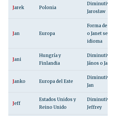
Diminutivo 
J
arek
Polonia
Jarosław
Forma de Jua
J
an
Europa
o Janet segú
idioma
Hungría y
Diminutivo 
J
ani
Finlandia
János o Jaan
Diminutivo 
J
anko
Europa del Este
Jan
Estados Unidos y
Diminutivo 
J
eff
Reino Unido
Jeffrey