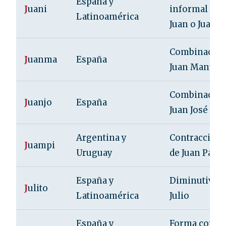
España y
J
uani
informal de
Latinoamérica
Juan o Juana
Combinació
J
uanma
España
Juan Manuel
Combinació
J
uanjo
España
Juan José
Argentina y
Contracción
J
uampi
Uruguay
de Juan Pablo
España y
Diminutivo 
J
ulito
Latinoamérica
Julio
España y
Forma corta