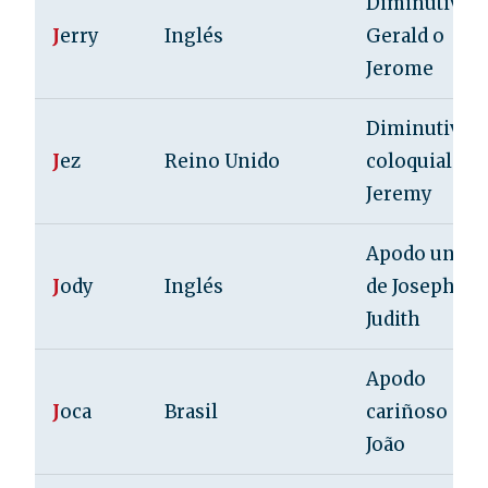
Diminutivo 
J
erry
Inglés
Gerald o
Jerome
Diminutivo
J
ez
Reino Unido
coloquial de
Jeremy
Apodo unise
J
ody
Inglés
de Joseph o
Judith
Apodo
J
oca
Brasil
cariñoso de
João