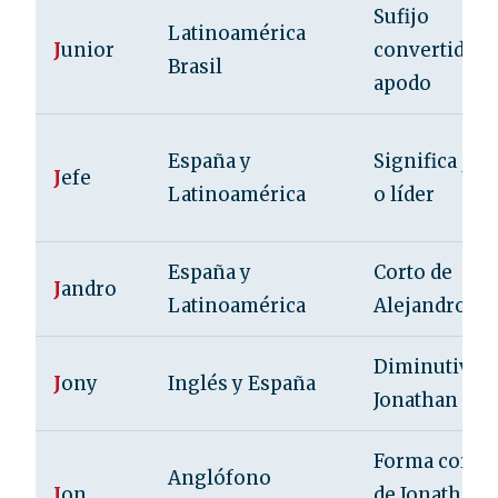
Sufijo
Latinoamérica
J
unior
convertido e
Brasil
apodo
España y
Significa jefe
J
efe
Latinoamérica
o líder
España y
Corto de
J
andro
Latinoamérica
Alejandro
Diminutivo 
J
ony
Inglés y España
Jonathan
Forma corta
Anglófono
J
on
de Jonathan 