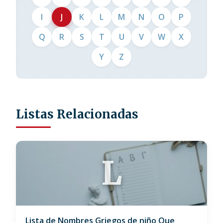
I
J
K
L
M
N
O
P
Q
R
S
T
U
V
W
X
Y
Z
Listas Relacionadas
L
Lista de Nombres Griegos de niño Que