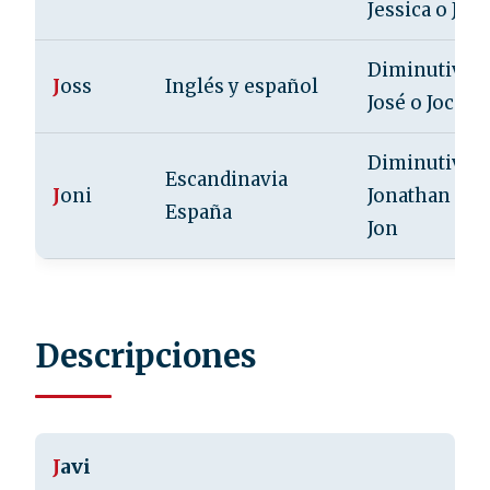
Jessica o Jes
Diminutivo 
J
oss
Inglés y español
José o Jocely
Diminutivo 
Escandinavia
J
oni
Jonathan o
España
Jon
Descripciones
J
avi