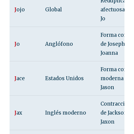
Reduplicaci
J
ojo
Global
afectuosa de
Jo
Forma corta
J
o
Anglófono
de Joseph o
Joanna
Forma corta
J
ace
Estados Unidos
moderna de
Jason
Contracción
J
ax
Inglés moderno
de Jackson o
Jaxon