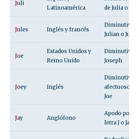
J
uli
Latinoamérica
de Julia o Juli
Diminutivo 
J
ules
Inglés y francés
Julian o Julia
Estados Unidos y
Diminutivo 
J
oe
Reino Unido
Joseph
Diminutivo
J
oey
Inglés
afectuoso de
Joe
Apodo por la
J
ay
Anglófono
letra J o Jame