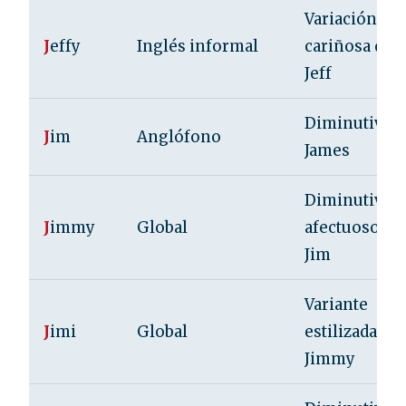
Variación
J
effy
Inglés informal
cariñosa de
Jeff
Diminutivo 
J
im
Anglófono
James
Diminutivo
J
immy
Global
afectuoso de
Jim
Variante
J
imi
Global
estilizada de
Jimmy