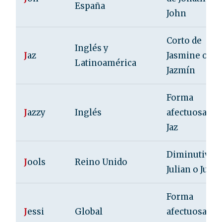
España
John
Corto de
Inglés y
J
az
Jasmine o
Latinoamérica
Jazmín
Forma
J
azzy
Inglés
afectuosa de
Jaz
Diminutivo 
J
ools
Reino Unido
Julian o Julia
Forma
J
essi
Global
afectuosa de