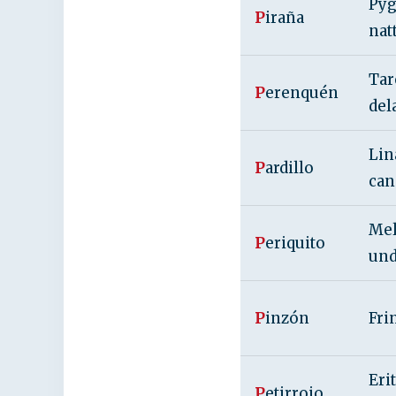
Pyg
P
iraña
nat
Tar
P
erenquén
del
Lin
P
ardillo
can
Mel
P
eriquito
und
P
inzón
Fri
Eri
P
etirrojo