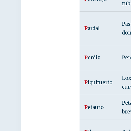
rub
Pas
P
ardal
dom
P
erdiz
Per
Lox
P
iquituerto
cur
Pet
P
etauro
bre