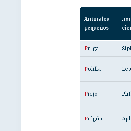
Animales
no
pequeños
cie
P
ulga
Sip
P
olilla
Lep
P
iojo
Pht
P
ulgón
Aph