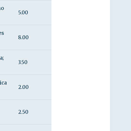
mo
5.00
es
8.00
a;
3.50
ica
2.00
2.50