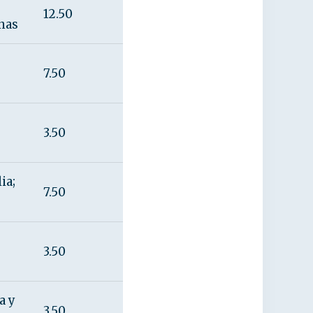
12.50
nas
7.50
3.50
ia;
7.50
3.50
a y
3.50