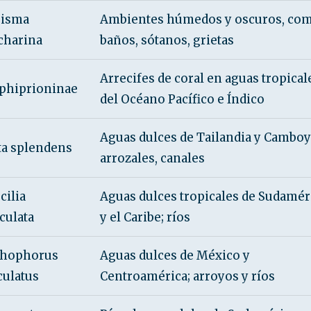
pisma
Ambientes húmedos y oscuros, co
charina
baños, sótanos, grietas
Arrecifes de coral en aguas tropical
hiprioninae
del Océano Pacífico e Índico
Aguas dulces de Tailandia y Camboy
ta splendens
arrozales, canales
cilia
Aguas dulces tropicales de Sudamér
iculata
y el Caribe; ríos
phophorus
Aguas dulces de México y
ulatus
Centroamérica; arroyos y ríos