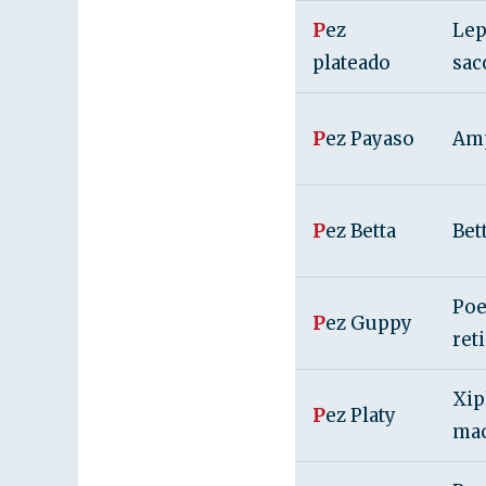
P
ez
Le
plateado
sac
P
ez Payaso
Amp
P
ez Betta
Bet
Poe
P
ez Guppy
ret
Xi
P
ez Platy
mac