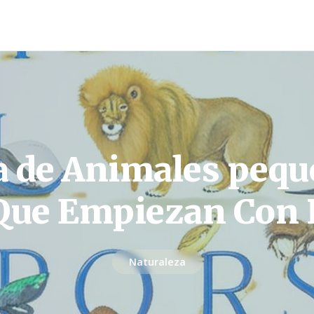
a de Animales peq
Que Empiezan Con 
Naturaleza