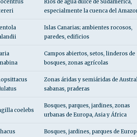
ocentrus
Ríos de agua dulce de Sudamérica,
tereri
especialmente la cuenca del Amazo
entola
Islas Canarias; ambientes rocosos,
alandii
paredes, edificios
aria
Campos abiertos, setos, linderos de
nabina
bosques, zonas agrícolas
opsittacus
Zonas áridas y semiáridas de Austral
ulatus
sabanas, praderas
Bosques, parques, jardines, zonas
ngilla coelebs
urbanas de Europa, Asia y África
thacus
Bosques, jardines, parques de Europ