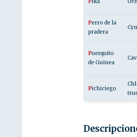
P
ika
Oc
P
erro de la
Cy
pradera
P
uerquito
Cav
de Guinea
Ch
P
ichiciego
tru
Descripcion