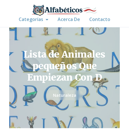
Categorías
Acerca De
Contacto
Lista de Animales
pequeños Que
Empiezan Con D
Naturaleza