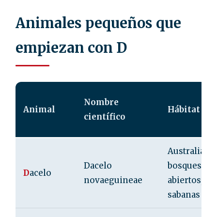
Animales pequeños que
empiezan con D
Nombre
Animal
Hábitat
científico
Australia,
Dacelo
bosques
D
acelo
novaeguineae
abiertos,
sabanas