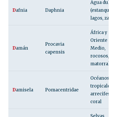
Agua dulce
D
afnia
Daphnia
(estanques,
lagos, zanja
África y
Oriente
Procavia
D
amán
Medio,
capensis
rocosos,
matorrales
Océanos
tropicales,
D
amisela
Pomacentridae
arrecifes de
coral
Selvas