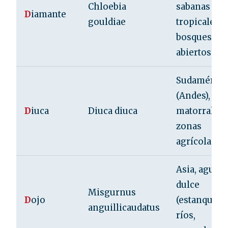
Chloebia
sabanas
D
iamante
gouldiae
tropicales,
bosques
abiertos
Sudamérica
(Andes),
D
iuca
Diuca diuca
matorrales,
zonas
agrícolas
Asia, agua
dulce
Misgurnus
D
ojo
(estanques,
anguillicaudatus
ríos,