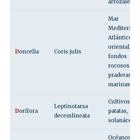
arrozales)
Mar
Mediterrán
Atlántico
oriental,
D
oncella
Coris julis
fondos
rocosos y
praderas
marinas
Cultivos de
Leptinotarsa
D
orífora
patatas,
decemlineata
solanáceas
Océanos de