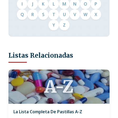
I
J
K
L
M
N
O
P
Q
R
S
T
U
V
W
X
Y
Z
Listas Relacionadas
A-Z
La Lista Completa De Pastillas A-Z