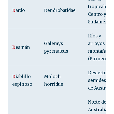
tropicales d
D
ardo
Dendrobatidae
Centro y
Sudamérica
Ríos y
Galemys
arroyos de
D
esmán
pyrenaicus
montaña
(Pirineos)
Desiertos y
D
iablillo
Moloch
semidesier
espinoso
horridus
de Australia
Norte de
Australia,