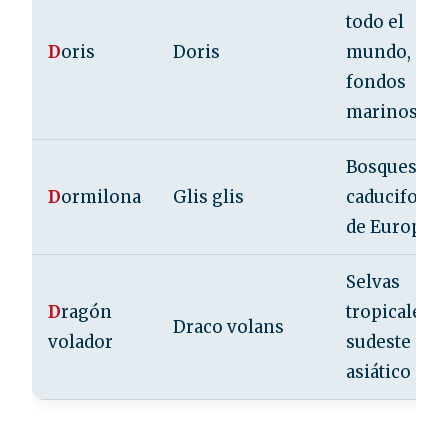
todo el
D
oris
Doris
mundo,
fondos
marinos
Bosques
D
ormilona
Glis glis
caducifolio
de Europa
Selvas
D
ragón
tropicales d
Draco volans
volador
sudeste
asiático